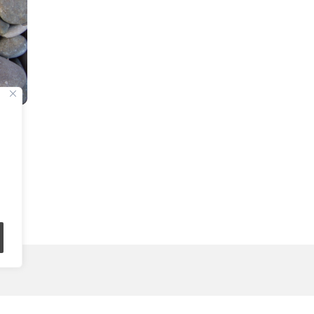
info@aridsanoia.com
