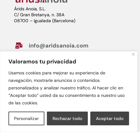
Àrids Anoia, S.L.
C/ Gran Bretanya, n. 38A
08700 – Igualada (Barcelona)
info@aridsanoia.com

93 806 82 00

Valoramos tu privacidad
Usamos cookies para mejorar su experiencia de
navegación, mostrarle anuncios o contenidos
Horario

personalizados y analizar nuestro tráfico. Al hacer clic en
De lunes a viernes
“Aceptar todo” usted da su consentimiento a nuestro uso
de 7:30h a 13:30h y de 15:00h a 18:00h
de las cookies.
Personalizar
Rechazar todo
Aceptar todo
Avís legal
Política de privacitat
Política de cookies