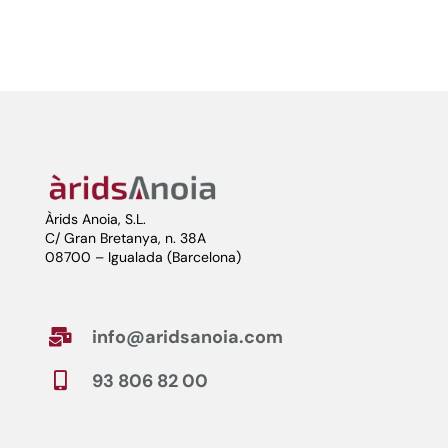
Àrids Anoia, S.L.
C/ Gran Bretanya, n. 38A
08700 – Igualada (Barcelona)
info@aridsanoia.com

93 806 82 00
