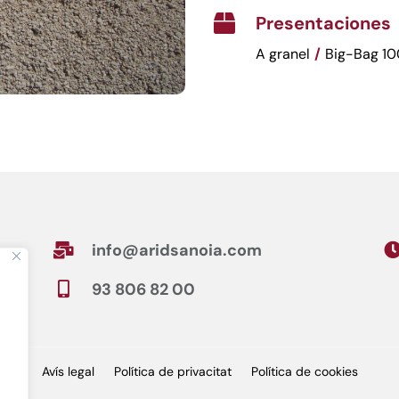
Presentaciones

A granel
/
Big-Bag 10
info@aridsanoia.com

93 806 82 00

Avís legal
Política de privacitat
Política de cookies