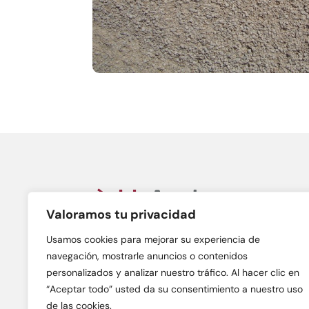
Valoramos tu privacidad
Àrids Anoia, S.L.
C/ Gran Bretanya, n. 38A
Usamos cookies para mejorar su experiencia de
08700 – Igualada (Barcelona)
navegación, mostrarle anuncios o contenidos
personalizados y analizar nuestro tráfico. Al hacer clic en
“Aceptar todo” usted da su consentimiento a nuestro uso
de las cookies.