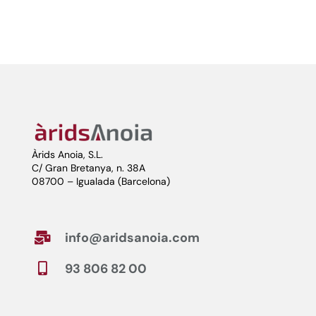
Àrids Anoia, S.L.
C/ Gran Bretanya, n. 38A
08700 – Igualada (Barcelona)
info@aridsanoia.com

93 806 82 00
