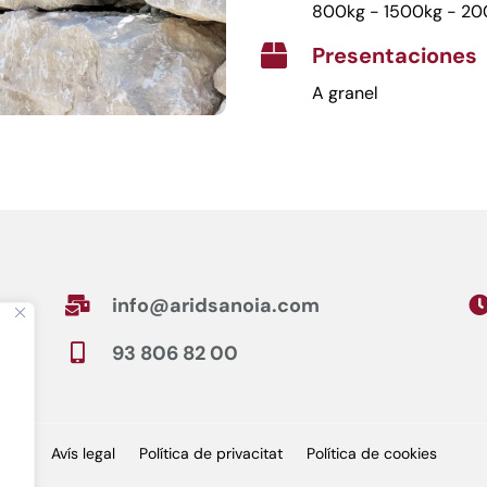
800kg - 1500kg - 2
Presentaciones

A granel
info@aridsanoia.com

93 806 82 00

Avís legal
Política de privacitat
Política de cookies