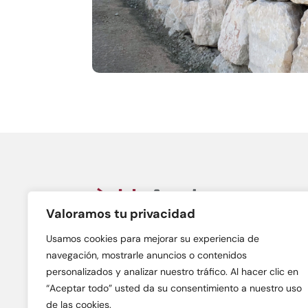
Valoramos tu privacidad
Àrids Anoia, S.L.
C/ Gran Bretanya, n. 38A
Usamos cookies para mejorar su experiencia de
08700 – Igualada (Barcelona)
navegación, mostrarle anuncios o contenidos
personalizados y analizar nuestro tráfico. Al hacer clic en
“Aceptar todo” usted da su consentimiento a nuestro uso
de las cookies.