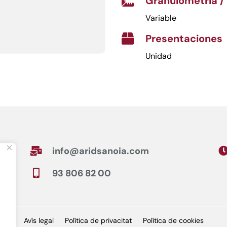
Granulometría /

Variable
Presentaciones

Unidad
info@aridsanoia.com

93 806 82 00

Avís legal
Política de privacitat
Política de cookies