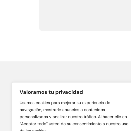
Valoramos tu privacidad
Àrids Anoia, S.L.
Usamos cookies para mejorar su experiencia de
C/ Gran Bretanya, n. 38A
08700 – Igualada (Barcelona)
navegación, mostrarle anuncios o contenidos
personalizados y analizar nuestro tráfico. Al hacer clic en
“Aceptar todo” usted da su consentimiento a nuestro uso
de las cookies.