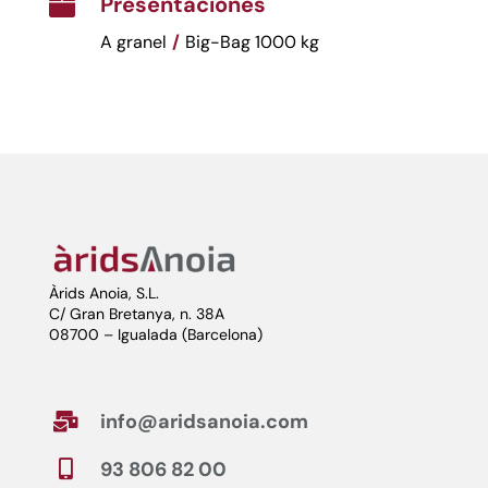
Presentaciones

A granel
/
Big-Bag 1000 kg
Àrids Anoia, S.L.
C/ Gran Bretanya, n. 38A
08700 – Igualada (Barcelona)
info@aridsanoia.com

93 806 82 00
