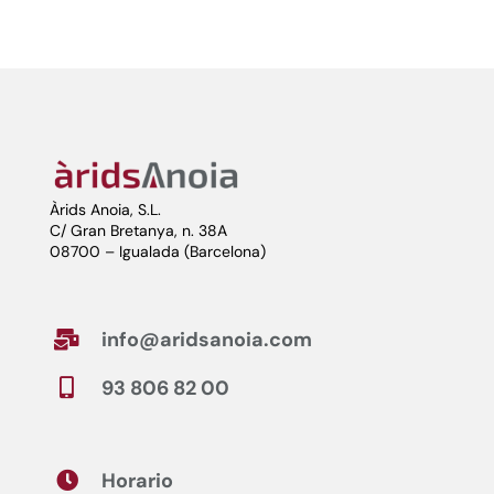
Àrids Anoia, S.L.
C/ Gran Bretanya, n. 38A
08700 – Igualada (Barcelona)
info@aridsanoia.com

93 806 82 00

Horario
