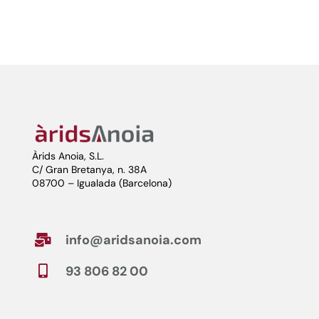
Àrids Anoia, S.L.
C/ Gran Bretanya, n. 38A
08700 – Igualada (Barcelona)
info@aridsanoia.com

93 806 82 00
