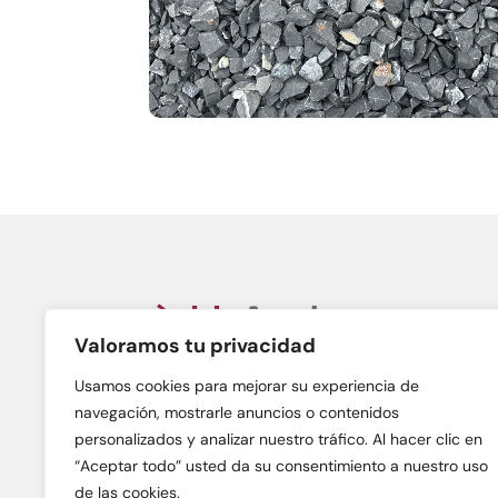
Valoramos tu privacidad
Àrids Anoia, S.L.
C/ Gran Bretanya, n. 38A
Usamos cookies para mejorar su experiencia de
08700 – Igualada (Barcelona)
navegación, mostrarle anuncios o contenidos
personalizados y analizar nuestro tráfico. Al hacer clic en
“Aceptar todo” usted da su consentimiento a nuestro uso
de las cookies.