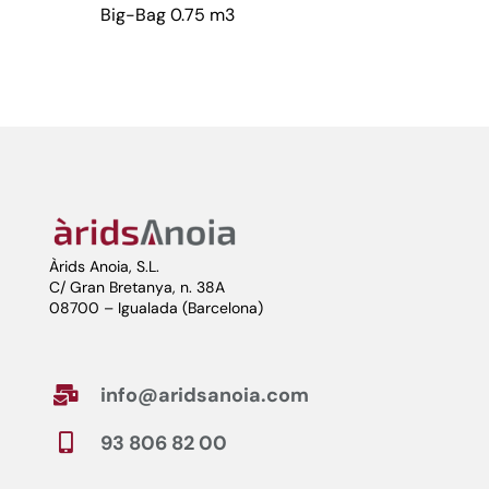
Big-Bag 0.75 m3
Àrids Anoia, S.L.
C/ Gran Bretanya, n. 38A
08700 – Igualada (Barcelona)
info@aridsanoia.com

93 806 82 00
