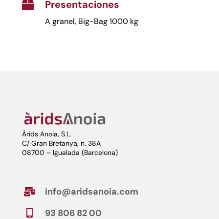
Presentaciones

A granel, Big-Bag 1000 kg
Àrids Anoia, S.L.
C/ Gran Bretanya, n. 38A
08700 – Igualada (Barcelona)
info@aridsanoia.com

93 806 82 00
