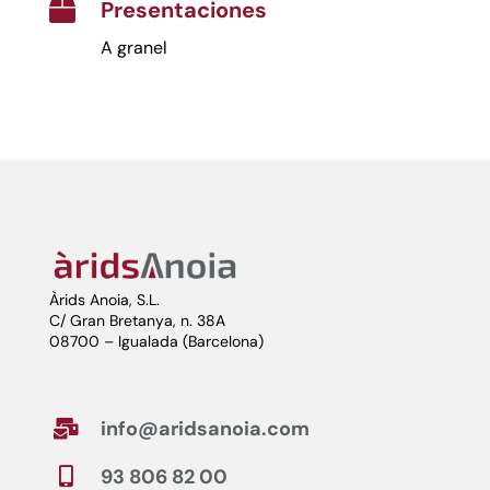
Presentaciones

A granel
Àrids Anoia, S.L.
C/ Gran Bretanya, n. 38A
08700 – Igualada (Barcelona)
info@aridsanoia.com

93 806 82 00
