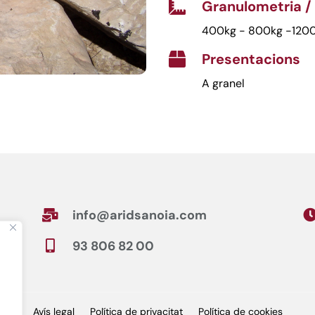
Granulometria /

400kg - 800kg -120
Presentacions

A granel
info@aridsanoia.com

93 806 82 00

Avís legal
Política de privacitat
Política de cookies