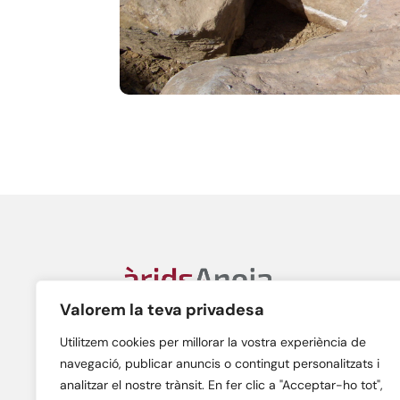
Àrids Anoia, S.L.
Valorem la teva privadesa
C/ Gran Bretanya, n. 38A
08700 – Igualada (Barcelona)
Utilitzem cookies per millorar la vostra experiència de
navegació, publicar anuncis o contingut personalitzats i
analitzar el nostre trànsit. En fer clic a "Acceptar-ho tot",