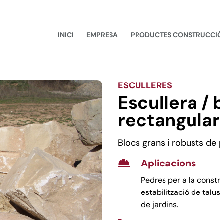
INICI
EMPRESA
PRODUCTES CONSTRUCCI
ESCULLERES
Escullera / 
rectangular
Blocs grans i robusts de
Aplicacions

Pedres per a la const
estabilització de talu
de jardins.