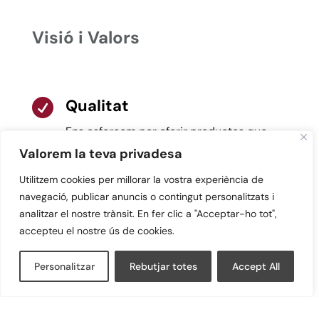
Visió i Valors
Qualitat

Ens esforcem per oferir productes que
compleixin la normativa vigent. Marcatge
Valorem la teva privadesa
CE
.
Utilitzem cookies per millorar la vostra experiència de
navegació, publicar anuncis o contingut personalitzats i
Compromís

analitzar el nostre trànsit. En fer clic a "Acceptar-ho tot",
accepteu el nostre ús de cookies.
Ens dediquem a entendre i satisfer les
necessitats dels nostres clients,
Personalitzar
Rebutjar totes
Accept All
proporcionant solucions a mida.
Seriositat
