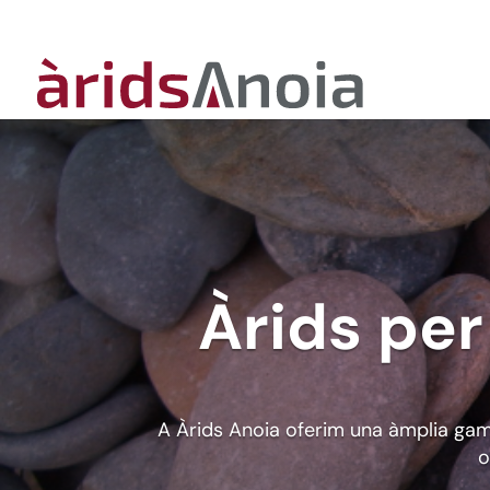
Àrids per
A Àrids Anoia oferim una àmplia gamm
o