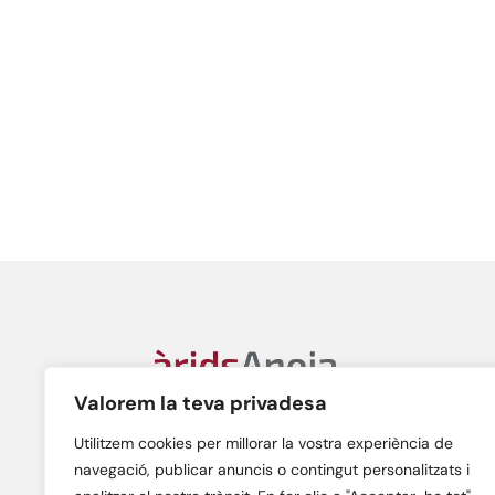
Àrids Anoia, S.L.
Valorem la teva privadesa
C/ Gran Bretanya, n. 38A
08700 – Igualada (Barcelona)
Utilitzem cookies per millorar la vostra experiència de
navegació, publicar anuncis o contingut personalitzats i