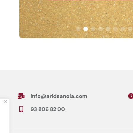
info@aridsanoia.com

93 806 82 00
