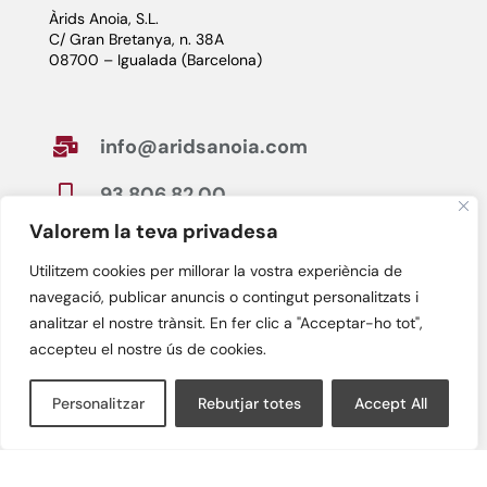
Àrids Anoia, S.L.
C/ Gran Bretanya, n. 38A
08700 – Igualada (Barcelona)
info@aridsanoia.com

93 806 82 00

Valorem la teva privadesa
Utilitzem cookies per millorar la vostra experiència de
Horario

navegació, publicar anuncis o contingut personalitzats i
De lunes a viernes
analitzar el nostre trànsit. En fer clic a "Acceptar-ho tot",
de 7:30h a 13:30h y de 15:00h a 18:00h
accepteu el nostre ús de cookies.
Personalitzar
Rebutjar totes
Accept All
Avís legal
Política de privacitat
Política de cookies