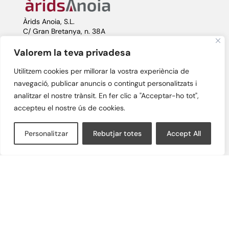
Àrids Anoia, S.L.
C/ Gran Bretanya, n. 38A
08700 – Igualada (Barcelona)
Valorem la teva privadesa
Utilitzem cookies per millorar la vostra experiència de
info@aridsanoia.com

navegació, publicar anuncis o contingut personalitzats i
analitzar el nostre trànsit. En fer clic a "Acceptar-ho tot",
93 806 82 00

accepteu el nostre ús de cookies.
Personalitzar
Rebutjar totes
Accept All
Horario

De lunes a viernes
de 7:30h a 13:30h y de 15:00h a 18:00h
Avís legal
Política de privacitat
Política de cookies