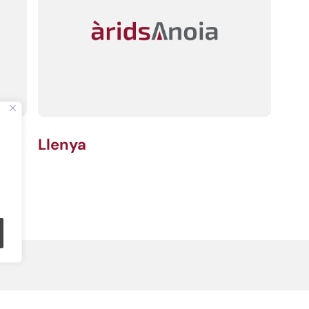
Llenya
info@aridsanoia.com
