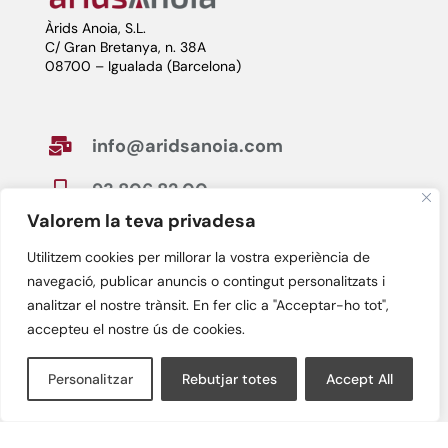
Àrids Anoia, S.L.
C/ Gran Bretanya, n. 38A
08700 – Igualada (Barcelona)
info@aridsanoia.com

93 806 82 00

Valorem la teva privadesa
Utilitzem cookies per millorar la vostra experiència de
Horario

navegació, publicar anuncis o contingut personalitzats i
De lunes a viernes
analitzar el nostre trànsit. En fer clic a "Acceptar-ho tot",
de 7:30h a 13:30h y de 15:00h a 18:00h
accepteu el nostre ús de cookies.
Personalitzar
Rebutjar totes
Accept All
Avís legal
Política de privacitat
Política de cookies