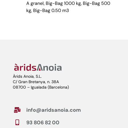
A granel, Big-Bag 1000 kg, Big-Bag 500
kg, Big-Bag 0.50 m3
Àrids Anoia, S.L.
C/ Gran Bretanya, n. 38A
08700 – Igualada (Barcelona)
info@aridsanoia.com

93 806 82 00
