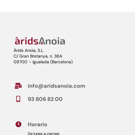
Àrids Anoia, S.L.
C/ Gran Bretanya, n. 38A
08700 – Igualada (Barcelona)
info@aridsanoia.com

93 806 82 00

Horario

De lunes a viernes