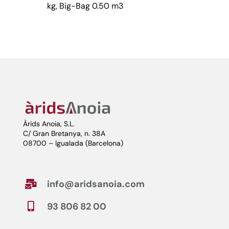
kg, Big-Bag 0.50 m3
Àrids Anoia, S.L.
C/ Gran Bretanya, n. 38A
08700 – Igualada (Barcelona)
info@aridsanoia.com

93 806 82 00
