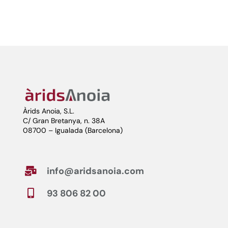
Àrids Anoia, S.L.
C/ Gran Bretanya, n. 38A
08700 – Igualada (Barcelona)
info@aridsanoia.com

93 806 82 00
