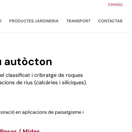
ESPAÑOL
Ó
PRODUCTES JARDINERIA
TRANSPORT
CONTACTAR
u autòcton
el classificat i cribratge de roques
ons de rius (calcàries i silíciques).
ecoració en aplicacions de paisatgisme i
 Pesos / Mides