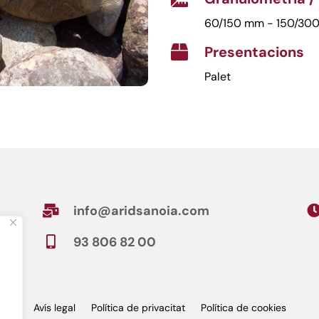
60/150 mm - 150/30
Presentacions

Palet
info@aridsanoia.com

93 806 82 00

Avís legal
Política de privacitat
Política de cookies