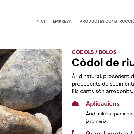
INICI
EMPRESA
PRODUCTES CONSTRUCCI
CÒDOLS / BOLOS
Còdol de ri
Àrid natural, procedent d
procedents de sedimentaci
Els cants són arrodonits.
Aplicacions

Àrid utilitzat per a d
jardineria.
Granulometria /
