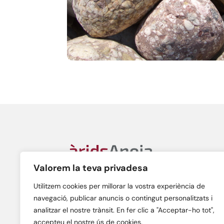
Valorem la teva privadesa
Àrids Anoia, S.L.
C/ Gran Bretanya, n. 38A
08700 – Igualada (Barcelona)
Utilitzem cookies per millorar la vostra experiència de
navegació, publicar anuncis o contingut personalitzats i
analitzar el nostre trànsit. En fer clic a "Acceptar-ho tot",
accepteu el nostre ús de cookies.