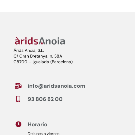
Àrids Anoia, S.L.
C/ Gran Bretanya, n. 38A
08700 – Igualada (Barcelona)
info@aridsanoia.com

93 806 82 00

Horario

De lunes a viernes