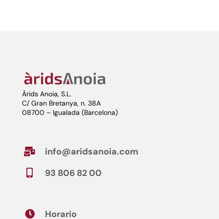
Àrids Anoia, S.L.
C/ Gran Bretanya, n. 38A
08700 – Igualada (Barcelona)
info@aridsanoia.com

93 806 82 00

Horario
