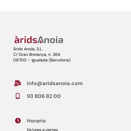
Àrids Anoia, S.L.
C/ Gran Bretanya, n. 38A
08700 – Igualada (Barcelona)
info@aridsanoia.com

93 806 82 00

Horario

De lunes a viernes