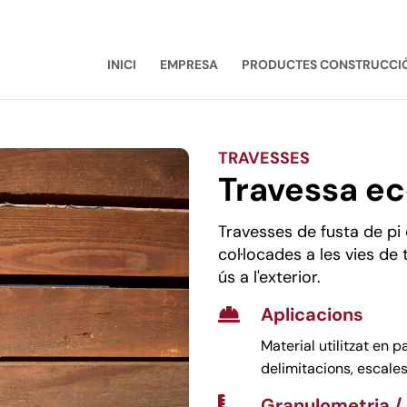
INICI
EMPRESA
PRODUCTES CONSTRUCCI
TRAVESSES
Travessa ec
Travesses de fusta de pi 
col·locades a les vies de
ús a l'exterior.
Aplicacions

Material utilitzat en p
delimitacions, escales,
Granulometria /
