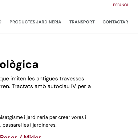
ESPAÑOL
Ó
PRODUCTES JARDINERIA
TRANSPORT
CONTACTAR
ològica
que imiten les antigues travesses
 tren. Tractats amb autoclau IV per a
aisatgisme i jardineria per crear vores i
 passarel·les i jardineres.
 Pesos / Mides