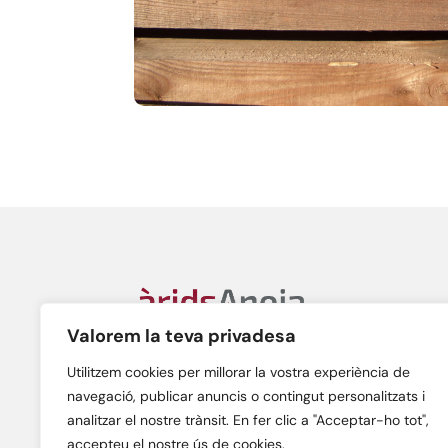
Àrids Anoia, S.L.
Valorem la teva privadesa
C/ Gran Bretanya, n. 38A
08700 – Igualada (Barcelona)
Utilitzem cookies per millorar la vostra experiència de
navegació, publicar anuncis o contingut personalitzats i
analitzar el nostre trànsit. En fer clic a "Acceptar-ho tot",
accepteu el nostre ús de cookies.