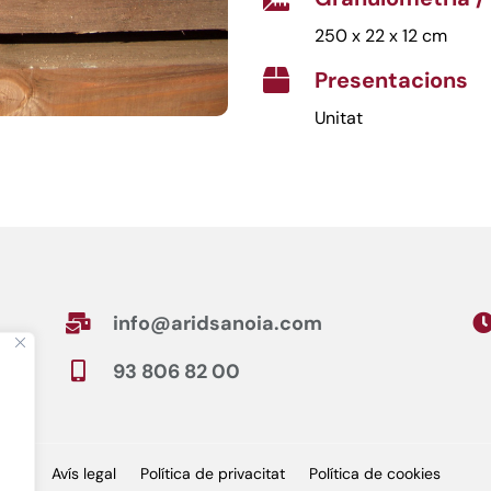
250 x 22 x 12 cm
Presentacions

Unitat
info@aridsanoia.com

93 806 82 00

Avís legal
Política de privacitat
Política de cookies