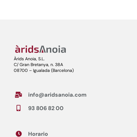
Àrids Anoia, S.L.
C/ Gran Bretanya, n. 38A
08700 – Igualada (Barcelona)
info@aridsanoia.com

93 806 82 00

Horario
