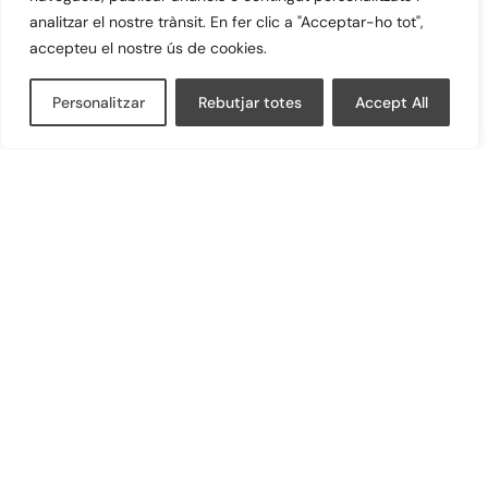
analitzar el nostre trànsit. En fer clic a "Acceptar-ho tot",
accepteu el nostre ús de cookies.
Tot-u reciclada de formigó
Personalitzar
Rebutjar totes
Accept All
Sòl estructural