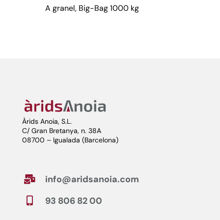
A granel, Big-Bag 1000 kg
Àrids Anoia, S.L.
C/ Gran Bretanya, n. 38A
08700 – Igualada (Barcelona)
info@aridsanoia.com

93 806 82 00
